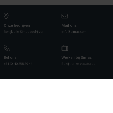
Onze bedrijven
Mail ons
Bekijk alle Simac bedrijven
info@simac.com
Bel ons
Werken bij Simac
+31 (0) 40 258 29 44
Bekijk onze vacatures
0
Information technology
Smart solutions