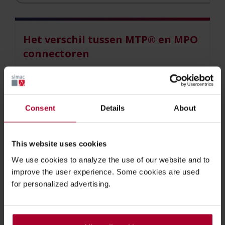
Het verschil tussen MTP® en MPO
connectoren
Regelmatig krijgen wij de vraag: wat is het
verschil tussen MTP® en MPO connectoren?
Als kenniscentrum voorzien wij u graag van het
Consent
Details
About
antwoord op deze vraag!
Ontvang het kennisdocument 'Wat is het verschil
This website uses cookies
tussen MTP® en MPO connectoren?' gratis!
We use cookies to analyze the use of our website and to
improve the user experience. Some cookies are used
for personalized advertising.
MTP Polariteit