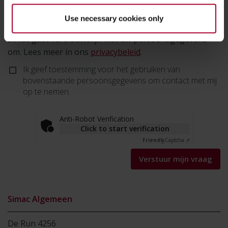
Use necessary cookies only
Simac gaat vertrouwelijk met uw persoonsgegevens
om. Lees meer in ons
privacybeleid
.
Ik geef toestemming voor het gebruiken van
bovenstaande persoonsgegevens om contact met mij
op te nemen.
Anti-Robot Verification
Click to start verification
Friendly
Captcha ⇗
Verstuur mijn vraag
Simac Algemeen
De Run 4256