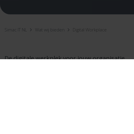
Simac IT NL
Wat wij bieden
Digital Workplace
De digitale werkplek voor jouw organisatie.
Overal ter wereld en altijd toegang tot
applicaties en data, ongeacht het type
device of de rol van gebruikers. Simac |
Your Space is
flexibel
, schaalbaar en
gebruiksvriendelijk.
Veilig samenwerken
makkelijk gemaakt!