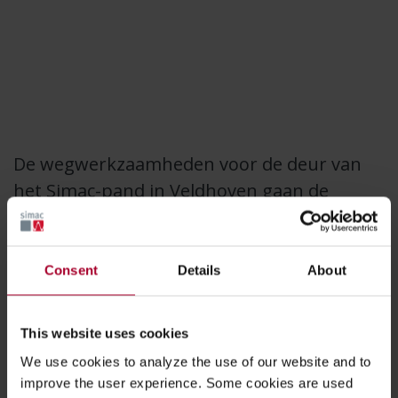
De wegwerkzaamheden voor de deur van
het Simac-pand in Veldhoven gaan de
laatste fase in. Vanaf 31 juli wordt gestart
met vervanging van de riolering, nieuwe
rijbanen voor het autoverkeer en de aanleg
Consent
Details
About
van een vrijliggend fiets-/voetpad. Heeft u
een afspraak op ons kantoor? Kijk dan
This website uses cookies
vooraf hoe u ons kunt bereiken.
We use cookies to analyze the use of our website and to
improve the user experience. Some cookies are used