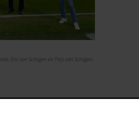
nds, Eric van Schagen en Thijs van Schagen.
Mail ons
Bel ons
info@simac.com
+31 (0) 40 258 29 44