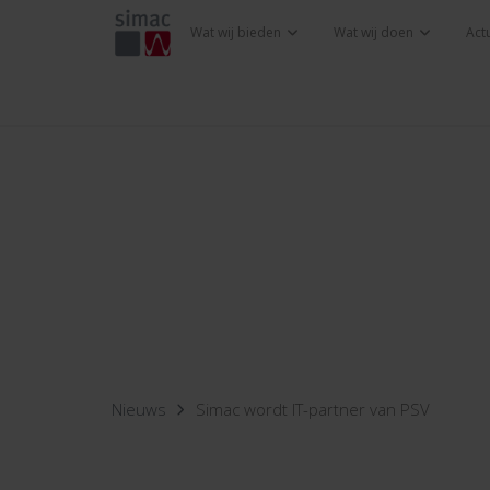
Wat wij bieden
Wat wij doen
Act
Nieuws
Simac wordt IT-partner van PSV