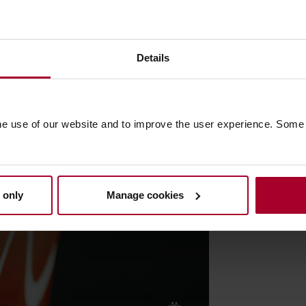
 seizoenen werken in een door Simac
Simac aan de slag met diverse
werkers.
Details
he use of our website and to improve the user experience. Some
 only
Manage cookies
 u vragen
de marketing-cookies
ren.