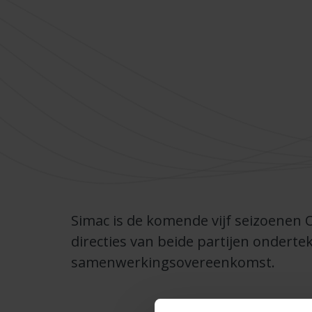
Simac is de komende vijf seizoenen O
directies van beide partijen ondert
samenwerkingsovereenkomst.