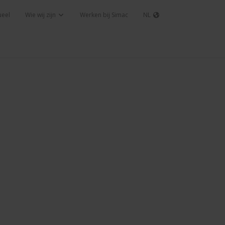
ueel
Wie wij zijn
Werken bij Simac
NL