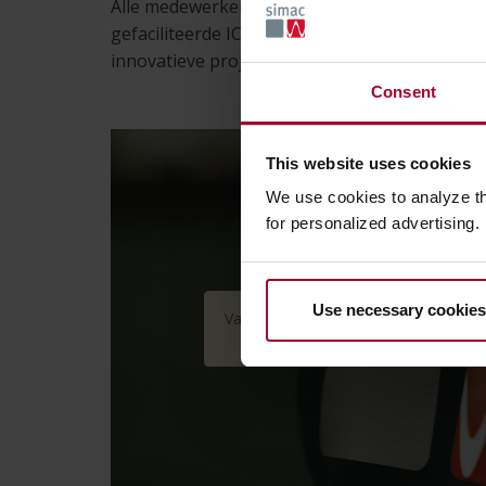
Alle medewerkers van PSV zullen de komende
gefaciliteerde ICT-omgeving. Daarnaast gaat 
innovatieve projecten voor PSV en haar mede
Consent
This website uses cookies
We use cookies to analyze t
for personalized advertising.
Use necessary cookies
Vanwege AVG-wetgeving moeten we
te accepte