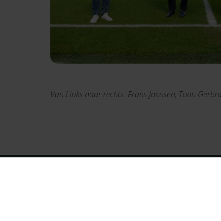
Van Links naar rechts: Frans Janssen, Toon Gerbra
Onze bedrijven
Bekijk alle Simac bedrijven