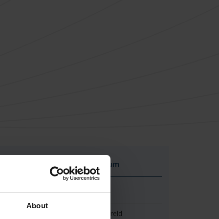
Nederlands Steendrukmuseum
Gevestigd in Valkenswaard
About
Enige steendrukmuseum ter wereld