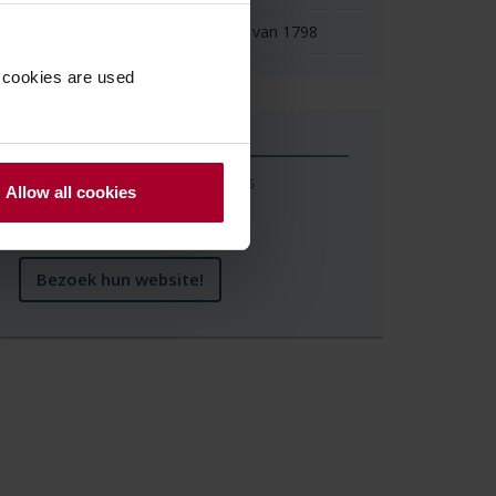
Steendruk of lithografie dateert van 1798
 cookies are used
Meer weten over het Nederlands
Allow all cookies
Steendrukmuseum?
Bezoek hun website!