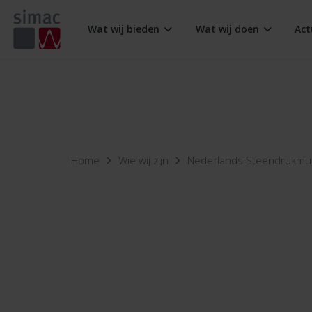
Wat wij bieden
Wat wij doen
Act
Digital Workplace
Retail
Hybride C
SAP Center of Excellence
Industry
Support S
Home
Wie wij zijn
Nederlands Steendrukm
Access Control
Document
Smart Building
Secure N