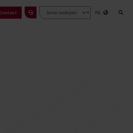
NL
Contact
ESG
rslagen