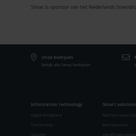
Simac is sponsor van het Nederlands Steend
Onze bedrijven
Bekijk alle Simac bedrijven
0
Information technology
Smart solution
Digital Workplace
Machine vision op
Connectivity
Mechatronica
Security
Identificatie-oplo