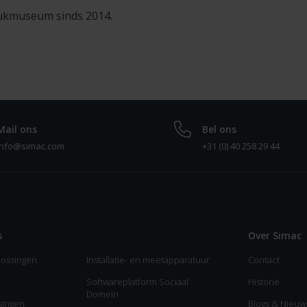
rukmuseum sinds 2014.
Mail ons
Bel ons
info@simac.com
+31 (0) 40 258 29 44
s
Over Simac
lossingen
Installatie- en meetapparatuur
Contact
Softwareplatform Sociaal
Historie
Domein
ssingen
Blogs & Nieuw