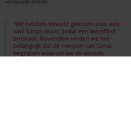
vernieuwde winkels.
“We hebben bewust gekozen voor een
vast Simac-team, zodat een leereffect
ontstaat. Bovendien vinden we het
belangrijk dat de mensen van Simac
begrijpen waarom we de winkels
ombouwen en waarom alles perfect
moet functioneren. Het moet voelen
alsof ze het voor hun eigen bedrijf en
eigen collega’s doen.”
Tim is blij met de manier waarop Simac de uitrol
aanpakt. “Er is een uiterst deskundig team opgezet. Het
contact verloopt uitstekend. En wat belangrijk is: bij de
eerste vijf opleveringen was iedereen aanwezig, zowel