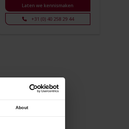
Laten we kennismaken
+31 (0) 40 258 29 44
About