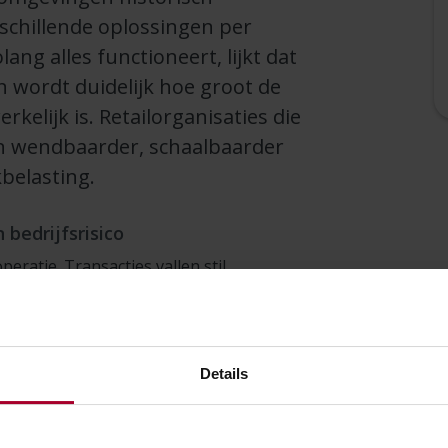
rschillende oplossingen per
ang alles functioneert, lijkt dat
 wordt duidelijk hoe groot de
rkelijk is. Retailorganisaties die
ijn wendbaarder, schaalbaarder
kbelasting.
 bedrijfsrisico
peratie. Transacties vallen stil,
een omnichannel omgeving blijft het
 werken door in andere winkels, online
Details
jgt wanneer het misgaat. Dan blijkt dat
nipperd zijn en support vooral reactief
isch incident, maar een direct risico voor