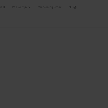
ueel
Wie wij zijn
Werken bij Simac
NL