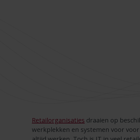
Retailorganisaties
draaien op beschi
werkplekken en systemen voor voor
altijd werken. Toch is IT in veel ret