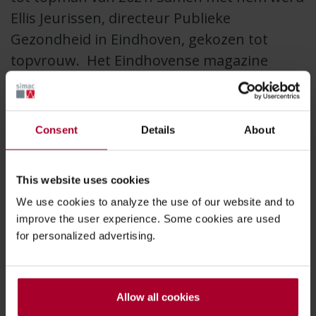
Ellis Jeurissen, directeur Publieke
Gezondheid in Eindhoven, gekozen tot
topvrouw. Het Eindhovense magazine
FRITS maakte de uitslag van de verkiezing
woensdagavond bekend tijdens een
(online)
uitzending
van de presentatie van de FRITS
Consent
Details
About
Top 50.
This website uses cookies
We use cookies to analyze the use of our website and to
improve the user experience. Some cookies are used
for personalized advertising.
Allow all cookies