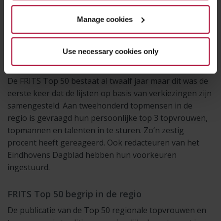
Manage cookies
Use necessary cookies only
De FRITS Top 50 bestaat al twaalf jaar maar dit was de
eerste keer dat de lijsten op basis van verkiezingen zijn
samengesteld. Aan tweehonderd topmensen in de
regio is gevraagd hun persoonlijke top 3 topvrouwen,
topmannen en talenten in te sturen. Zo’n zestig
procent heeft gereageerd. Ook redacteuren van het
Eindhovens Dagblad hebben hun voorkeuren
ingestuurd.
FRITS Top 50 begrip in de regio
De publicatie van de Top 50 regionale topvrouwen en