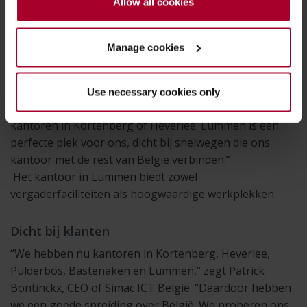
Allow all cookies
Reistijd verminderen
“Limburg is traditioneel een regio waar we mensen
Manage cookies
voor onze afdeling rekruteren,” zegt Joël Thys,
directeur Business Management Solutions bij Simac
ICT België. “IT-specialisten zijn er goed opgeleid. Ze
Use necessary cookies only
geven er de voorkeur aan niet te pendelen naar onze
kantoren in Kortenberg of Heverlee. Lummen is een
perfecte plek voor ons, dicht bij snelwegen die ons
kantoor met de rest van België verbinden.”
Het kantoor in Lummen biedt zowel
vergaderfaciliteiten als hoogwaardige werkplekken.
Dicht bij klanten
“We hebben nu kantoren in Kortenberg, Heverlee,
Pulderbos, Bastenaken en Lummen,” zegt Patrick
Bontinckx, CEO of Simac ICT België. “Daardoor hebben
we een goede spreiding over België. We proberen ons