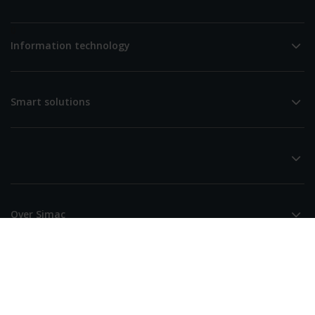
0
Information technology
Smart solutions
Over Simac
Simac (Hoofdkantoor)
De Run 4256