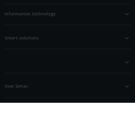
0
Information technology
Smart solutions
Over Simac
Simac (Hoofdkantoor)
De Run 4256
5503 LL Veldhoven