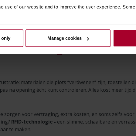
he use of our website and to improve the user experience. Some
 only
Manage cookies
eenvoudig het overzich
ustratie: materialen die plots “verdwenen” zijn, toestellen d
 pas na opening écht kunt controleren. Alles kost meer tijd d
Ze zorgen voor vertraging, extra kosten, en soms zelfs voor
sing?
RFID-technologie -
een slimme, schaalbare en verrass
baar te maken.