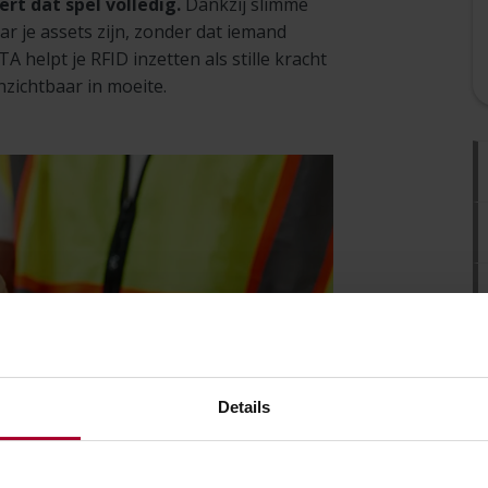
rt dat spel volledig.
Dankzij slimme
aar je assets zijn, zonder dat iemand
 helpt je RFID inzetten als stille kracht
nzichtbaar in moeite.
Details