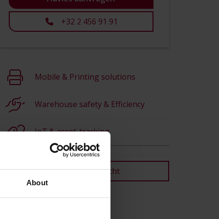
+32 2 456 91 91
Mobile & Printing solutions
Warehouse safety & Efficiency
IoT & asset-tracking
Terug naar overzicht
About