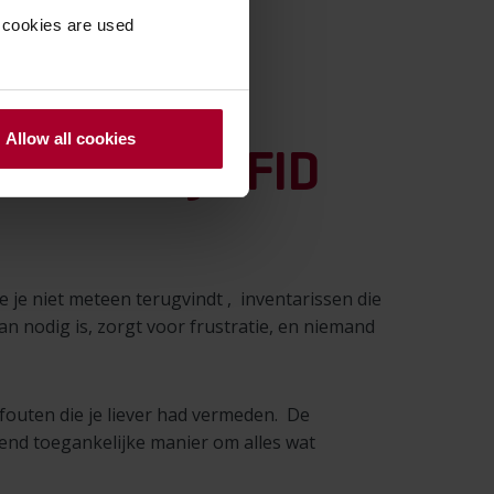
 cookies are used
Allow all cookies
t dankzij RFID
ie je niet meteen terugvindt , inventarissen die
an nodig is, zorgt voor frustratie, en niemand
 fouten die je liever had vermeden. De
end toegankelijke manier om alles wat