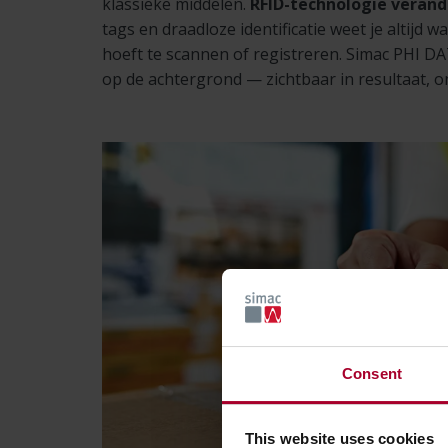
klassieke middelen.
RFID-technologie verande
tags en draadloze identificatie weet je altijd w
hoeft te scannen of registreren. Simac PHI DATA
op de achtergrond — zichtbaar in resultaat, o
Consent
This website uses cookies