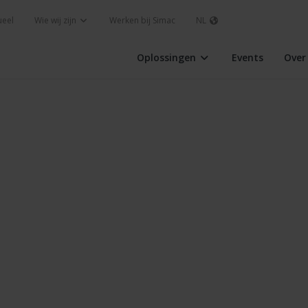
ueel
Wie wij zijn
Werken bij Simac
NL
Oplossingen
Events
Over