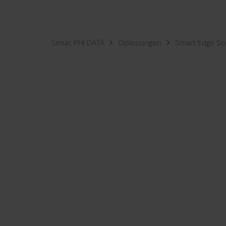
Simac PHI DATA
Oplossingen
Smart Edge So