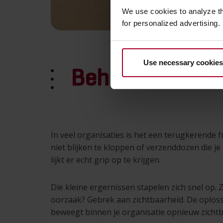
We use cookies to analyze t
for personalized advertising.
Use necessary cookies
Behoud steeds 
In veel organisaties is het een terugkerende fr
niet blijken te kloppen of verzenddozen die je
lijkt er echt grip op te krijgen.
Die kleine ergernissen stapelen zich snel op. 
oorzaak? Gebrek aan zichtbaarheid. De oplos
beweegt binnen je organisatie opnieuw zicht