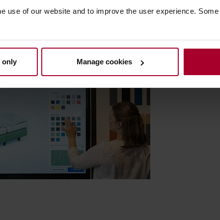
chikbaar zijn, maar ook de
he use of our website and to improve the user experience. Some
de verschillen in comfort."
nklijke Auping
 only
Manage cookies