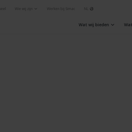
ueel
Wie wij zijn
Werken bij Simac
NL
Wat wij bieden
Wat