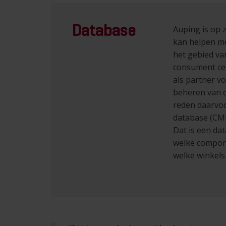
Database
Auping is op 
kan helpen me
het gebied van
consument cen
als partner v
beheren van d
reden daarvo
database (CMD
Dat is een da
welke compon
welke winkels