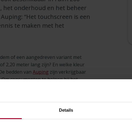
ie, het onderhoud en het beheer
Auping: “Het touchscreen is een
kennis te maken met het
odem of een aangedreven variant met
of 2,20 meter lang zijn? En welke kleur
 De bedden van
Auping
zijn verkrijgbaar
n. Om consumenten te helpen bij het
brikant uit Deventer een
digitale
Details
ps en winkels je droombed
s het gebruik van de
e opties kennen. Niet alleen de