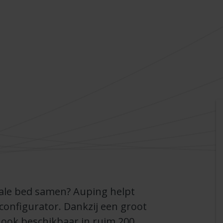
deale bed samen? Auping helpt
configurator. Dankzij een groot
 ook beschikbaar in ruim 200