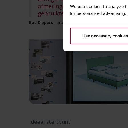
afmetingen en de kleuren die bes
We use cookies to analyze t
gebruikte materialen, stoffen en 
for personalized advertising.
Bas Kippers
- product owner digital business bij Koni
Use necessary cookies
Ideaal startpunt