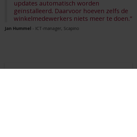
updates automatisch worden
geïnstalleerd. Daarvoor hoeven zelfs de
winkelmedewerkers niets meer te doen.”
Jan Hummel
- ICT-manager, Scapino
Welkom bij Simac
Is jouw organisatie ook toe aan nieuwe
mobiele computers en ben je benieuwd hoe
Simac daarbij kan helpen? Bel dan naar
kantoor of klik op onderstaande button.
Neem contact op