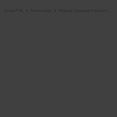
Simac IT NL
Referenties
Mobiele computers bieden Scapino zekerheid en vrijheid