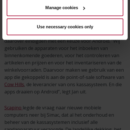
De reden voor aanschaf van de mobiele computers was
Manage cookies
simpel: de vorige apparaten waren verouderd en aan
het eind van hun levensduur. Vervanging betekende
niet alleen een overstap op een ander apparaat, maar
Use necessary cookies only
ook op een ander besturingssysteem. De gesprekken
daarover eindigden met een keuze voor Android. “Wij
gebruiken de apparaten voor het inboeken van
binnenkomende goederen, voor het controleren van
artikelen en prijzen en voor het inventariseren van de
winkelvoorraden. Daarvoor maken we gebruik van een
app die gekoppeld is aan de point-of-sale software van
Cow Hills
, de leverancier van ons kassasysteem. En die
apps draaien op Android”, legt Jan uit.
Scapino
legde de vraag naar nieuwe mobiele
computers neer bij Simac, dat al het onderhoud en
beheer van de kassasystemen inclusief alle
randapparatuur verzorgde. De landelijke dekking, het