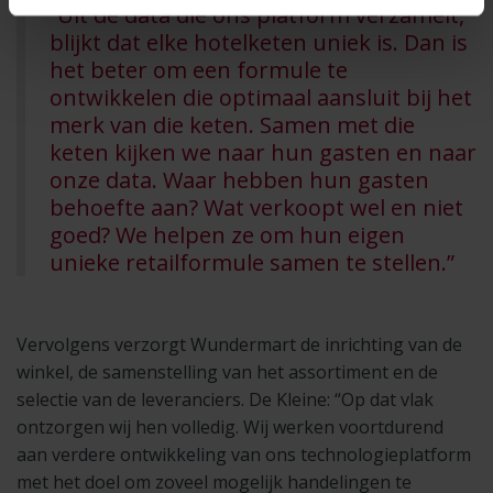
“Uit de data die ons platform verzamelt,
blijkt dat elke hotelketen uniek is. Dan is
het beter om een formule te
ontwikkelen die optimaal aansluit bij het
merk van die keten. Samen met die
keten kijken we naar hun gasten en naar
onze data. Waar hebben hun gasten
behoefte aan? Wat verkoopt wel en niet
goed? We helpen ze om hun eigen
unieke retailformule samen te stellen.”
Vervolgens verzorgt Wundermart de inrichting van de
winkel, de samenstelling van het assortiment en de
selectie van de leveranciers. De Kleine: “Op dat vlak
ontzorgen wij hen volledig. Wij werken voortdurend
aan verdere ontwikkeling van ons technologieplatform
met het doel om zoveel mogelijk handelingen te