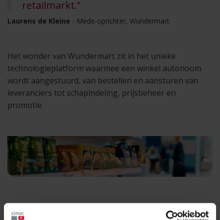
retailmarkt.”
Laurens de Kleine
- Mede-oprichter, Wundermart
Het wonder van Wundermart zit in het unieke
technologieplatform waarmee een winkel autonoom
wordt aangestuurd, van bestellen en aansturen van
leveranciers tot schapindeling, prijsbeheer en
promotie.
Vier jaar geleden toonden De Kleine en mede-oprichter
Patrick Dekker hun concept voor het eerst aan de