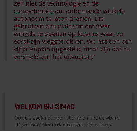
zelf niet de technologie en de
competenties om onbemande winkels
autonoom te laten draaien. Die
gebruiken ons platform om weer
winkels te openen op locaties waar ze
eerst zijn weggetrokken. We hebben een
vijfjarenplan opgesteld, maar zijn dat nu
versneld aan het uitvoeren.”
WELKOM BIJ SIMAC
Ook op zoek naar een sterke en betrouwbare
IT-partner? Neem dan contact met ons op.