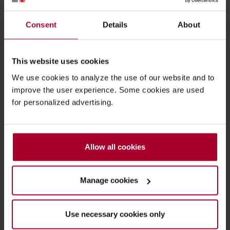
buitenwereld. Hun verhaal sloeg aan, vooral in de
hotel- en kantorenmarkt. In hotels van NH, Marriott,
Consent
Details
About
Radisson, Hilton en Accor zijn inmiddels winkels
ingericht. Dit najaar sloot Wundermart een
This website uses cookies
overeenkomst met de wereldwijde kantoorverhuurder
IGW, die winkels wil openen in onder meer de kantoren
We use cookies to analyze the use of our website and to
van Regus. “Wij zijn nu actief in Nederland, België,
improve the user experience. Some cookies are used
Duitsland en het Verenigd Koninkrijk”, licht De Kleine
for personalized advertising.
toe.
Eigen formule
Allow all cookies
Boven de eerste winkels prijkte nog de naam
Wundermart, maar die is inmiddels verdwenen.
Manage cookies
Wundermart heeft niet de ambitie om een eigen
retailformule neer te zetten.
Use necessary cookies only