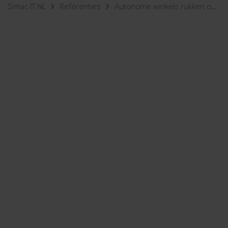
Simac IT NL
Referenties
Autonome winkels rukken op in hotels en kantoren