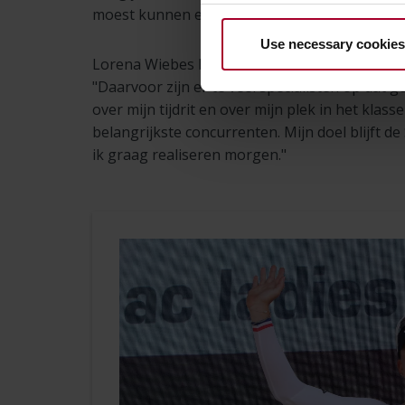
moest kunnen en ben blij dat het gelukt is om
Use necessary cookies
Lorena Wiebes had vooraf niet gerekend een v
"Daarvoor zijn er te veel specialisten op dat 
over mijn tijdrit en over mijn plek in het klas
belangrijkste concurrenten. Mijn doel blijft d
ik graag realiseren morgen."