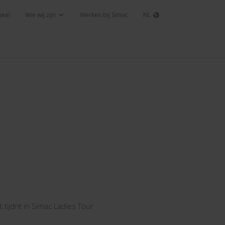
ueel
Wie wij zijn
Werken bij Simac
NL
 tijdrit in Simac Ladies Tour