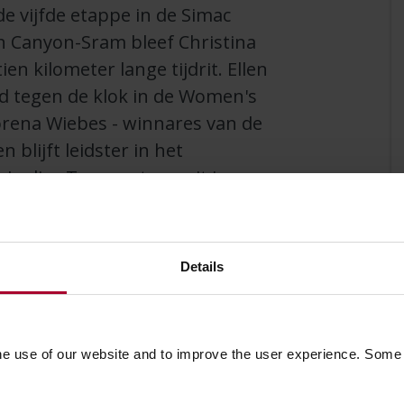
 vijfde etappe in de Simac
n Canyon-Sram bleef Christina
en kilometer lange tijdrit. Ellen
ijd tegen de klok in de Women's
orena Wiebes - winnares van de
 blijft leidster in het
 Ladies Tour met een rit in
it in met 48 tellen voorsprong
 Megan Jastrab en Backstedt. De
er.
Details
mac Ladies Tour. "Natuurlijk weet ik dat
vier zware dagen achter de rug en
he use of our website and to improve the user experience. Some
ten of je het vermogen kunt leveren. Ook
dezelfde lengte, ik wist dat ik het aan