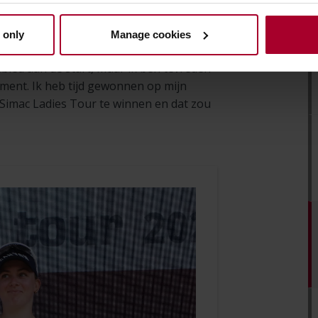
 te winnen."
 only
Manage cookies
ijfde dagzege op rij te boeken.
gebied aan de start, Maar ik ben tevreden
sement. Ik heb tijd gewonnen op mijn
e Simac Ladies Tour te winnen en dat zou