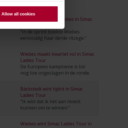
Wiebes
Allow all cookies
Drie op drie voor Wiebes in Simac
Ladies Tour
"In de sprint boekte Wiebes
eenvoudig haar derde ritzege."
Wiebes maakt kwartet vol in Simac
Ladies Tour
De Europees kampioene is tot
nog toe ongeslagen in de ronde.
Bäckstedt wint tijdrit in Simac
Ladies Tour
"Ik wist dat ik het aan moest
kunnen om te winnen."
Wiebes wint Simac Ladies Tour in