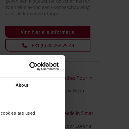
geven een kijkje achter de schermen en
doen elke avond een voorbeschouwing
voor de komende etappe.
Vind hier alle informatie
+31 (0) 40 258 29 44
Wiebes wint Simac Ladies Tour in
Leuven
About
"Wiebes kreeg wat ze wilde in
Leuven..."
Wiebes wint haar tweede in Simac
 cookies are used
Ladies Tour
Ook de 2e etappe is voor Lorena