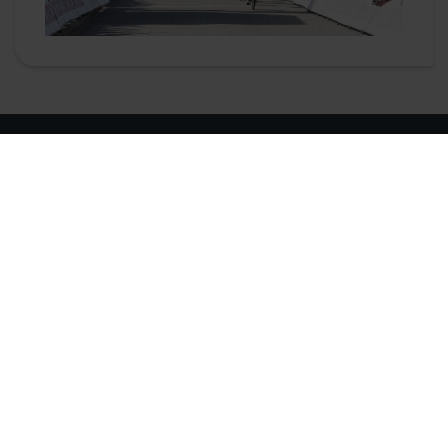
Onze bedrijven
Mail ons
Bekijk alle Simac bedrijven
info@simac.com
Bel ons
Werken bij Simac
+31 (0) 40 258 29 44
Bekijk onze vacatures
0