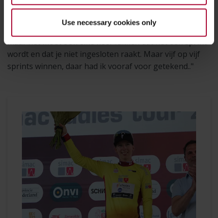
etappes gewonnen in de Baloise Ladies Tour, maar in
de WorldTour is dit een primeur voor mij. Zoiets is
Use necessary cookies only
zeker niet vanzelfsprekend. Je kunt de snelste zijn,
maar het moet ook elke keer lukken dat het een sprint
wordt en dat je niet ingesloten raakt. Maar vijf op vijf
sprints winnen, daar had ik vooraf voor getekend.."