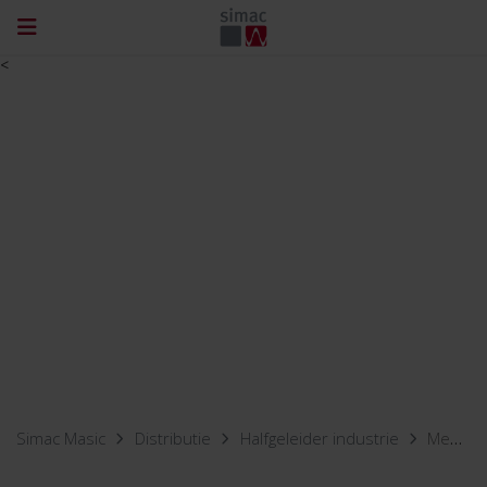
<
Simac Masic
Distributie
Halfgeleider industrie
Measurement equipment