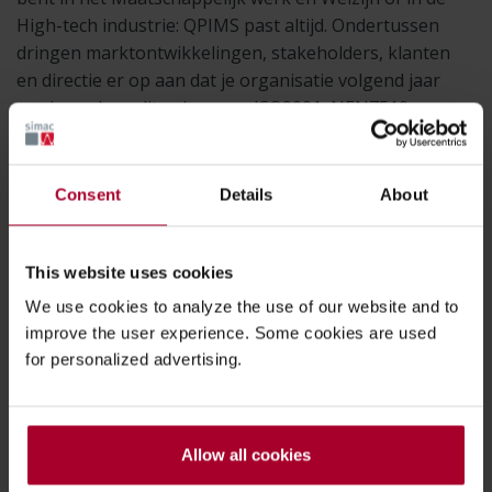
High-tech industrie: QPIMS past altijd. Ondertussen
dringen marktontwikkelingen, stakeholders, klanten
en directie er op aan dat je organisatie volgend jaar
opnieuw de auditcyclus voor ISO9001, NEN7510,
ISO27001/2 inclusief ISO27701 moet doorlopen om op
tijd gecertificeerd te kunnen worden. En oh ja, ook de
milieunorm moet dit jaar daarin meegenomen worden.
Consent
Details
About
This website uses cookies
We use cookies to analyze the use of our website and to
improve the user experience. Some cookies are used
Advies nodig bij het vinden van de
for personalized advertising.
beste oplossing voor uw bedrijf?
Wij helpen u graag verder!
Allow all cookies