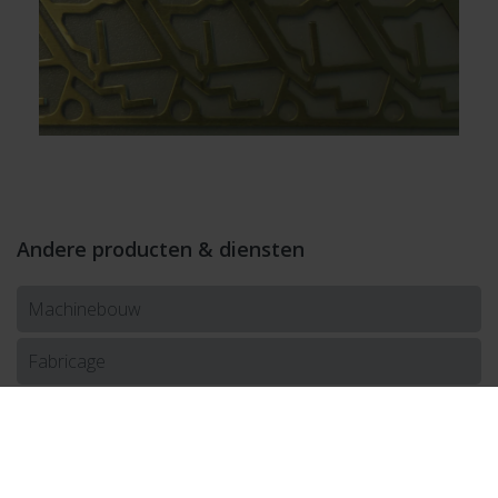
Andere producten & diensten
Machinebouw
Fabricage
Distributie
Machine Vision