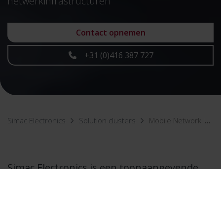
netwerkinfrastructuren
Contact opnemen
+31 (0)416 387 727
Simac Electronics
Solution clusters
Mobile Network Infra
Simac Electronics is een toonaangevende
aanbieder van duurzame producten en
diensten voor het realiseren en beheren
van mobiele netwerk infrastructuren.