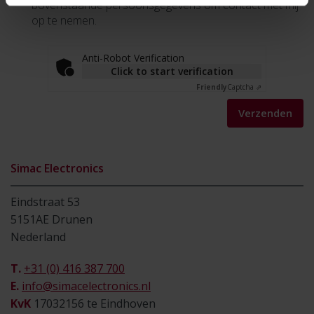
bovenstaande persoonsgegevens om contact met mij
op te nemen.
Anti-Robot Verification
Click to start verification
Friendly
Captcha ⇗
Verzenden
Simac Electronics
Eindstraat 53
5151AE Drunen
Nederland
T.
+31 (0) 416 387 700
E.
info@simacelectronics.nl
KvK
17032156 te Eindhoven