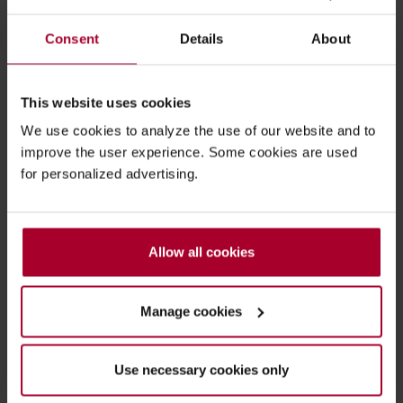
Telefoonnummer
(Optioneel)
Consent
Details
About
This website uses cookies
Opmerking
We use cookies to analyze the use of our website and to
improve the user experience. Some cookies are used
for personalized advertising.
Allow all cookies
Manage cookies
Simac gaat vertrouwelijk met uw persoonsgegevens
om. Lees meer in ons
privacybeleid
.
Use necessary cookies only
Ik geef toestemming voor het gebruiken van