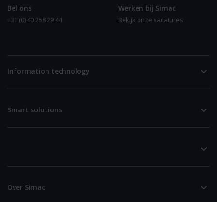
Bel ons
Werken bij Simac
+31 (0) 40 258 29 44
Bekijk onze vacatures
0
Information technology
Smart solutions
Over Simac