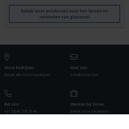
Bekijk onze producten voor het lassen en
verbinden van glasvezel
Onze bedrijven
Mail ons
Bekijk alle Simac bedrijven
info@simac.com
Bel ons
Werken bij Simac
+31 (0) 40 258 29 44
Bekijk onze vacatures