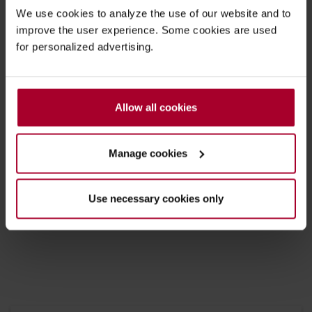
We use cookies to analyze the use of our website and to
bij uw bekabeling. Daarnaast leveren wij
improve the user experience. Some cookies are used
gestructureerde gebouwbekabeling conform de
for personalized advertising.
hoogste standaarden voor datacenters, de
utiliteitsbouw en de industrie. Een overzicht van onze
passieve componenten:
- Glasvezel
Allow all cookies
-
Coax
- Microgolf
Manage cookies
-
Antennes
-
Overspanningsbeveiling
- Draad & kabel
Use necessary cookies only
- Gestructureerde gebouwbekabeling
- Kabel assemblies