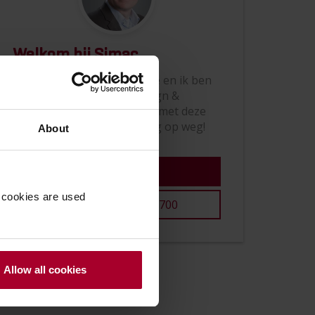
Welkom bij Simac
Mijn naam is Stephan Peute en ik ben
manager engineering, design &
consultancy. Ik ben bekend met deze
technologie en help u graag op weg!
About
Stel uw vraag
 cookies are used
+31 (0)416 387 700
Allow all cookies