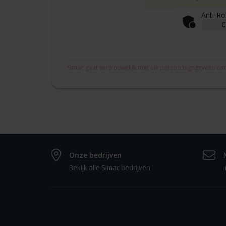
Anti-Ro
C
Simac gaat vertrouwelijk met uw persoonsgegevens om
Onze bedrijven
Bekijk alle Simac bedrijven
0