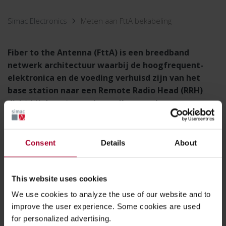
Simac Electronics
Meten aan FttA bekabeling
Fiber to the Antenna (FttA) is een breedband
netwerk architectuur waarbij de hoogfrequent-
elektronica en de voeding verhuisd zijn van het
base station naar een Remote Radio Head (RRH)
dicht bij de antenne. Lees alles over hoe en waarom
meten aan FttA bekabeling.
Consent
Details
About
DOWNLOAD HET KENNISDOCUMENT
'METEN AAN FTTA BEKABELING'
This website uses cookies
GRATIS!
We use cookies to analyze the use of our website and to
improve the user experience. Some cookies are used
for personalized advertising.