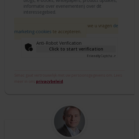
blogs, e-books, whitepapers, product updates,
informatie over evenementen) over dit
interessegebied.
Vanwege AVG-wetgeving moeten we u vragen
de
marketing-cookies
te accepteren.
Anti-Robot Verification
Click to start verification
Friendly
Captcha ⇗
Simac gaat vertrouwelijk met uw persoonsgegevens om. Lees
meer in ons
privacybeleid
.