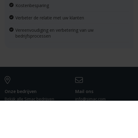
Kostenbesparing
Verbeter de relatie met uw klanten
Vereenvoudiging en verbetering van uw
bedrijfsprocessen
Onze bedrijven
Mail ons
Bekijk alle Simac bedrijven
info@simac.com
Bel ons
Werken bij Simac