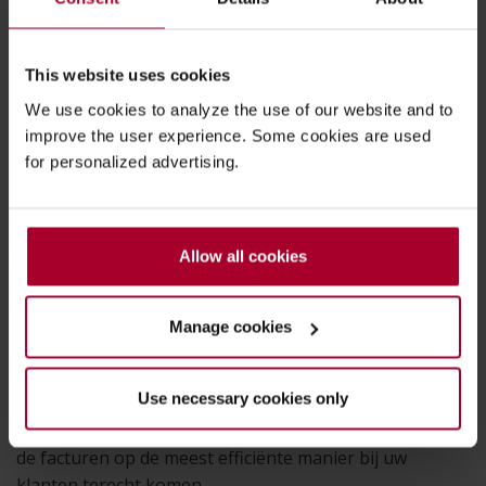
afbeelding
geeft in één
oogopslag
This website uses cookies
weer wat
We use cookies to analyze the use of our website and to
Order2Cash
improve the user experience. Some cookies are used
voor u doet.
for personalized advertising.
Het enige
wat u hoeft
te doen is het
Allow all cookies
klaarzetten
van
factuurgegevens
Manage cookies
vanuit uw
ERP-systeem
.
Use necessary cookies only
Ons e-invoicing platform zorgt er vervolgens voor dat
de facturen op de meest efficiënte manier bij uw
klanten terecht komen.