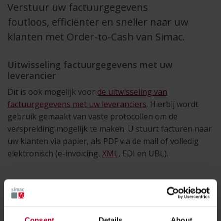
Verstuur uw factuurgegevens
foutloos, efficiënter en sneller naar uw
klanten met Order-to-Cash van Simac.
Uitwisseling factuurgegevens met uw
leverancier
Dit is ook mogelijk voor
de uitwisseling van
factuurgegevens met uw leveranciers
. Hierbij wordt
gebruik gemaakt van vaste protocollen om de
verspreiding mogelijk te maken. U stuurt facturen naar
uw klanten via papier, als PDF via de mail of volledig
elektronisch (e-invoicing,
XML
, EDI en UBL).
Hoe werkt de Order2Cash oplossing voor
facturen?
Deze
Consent
Details
About