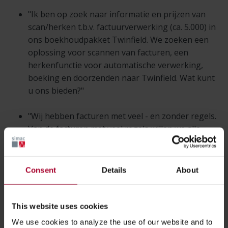
"Ik ben op zoek naar informatie en prijzen van
scan/herken t.b.v. factuurverwerking (ca. 5.000) in
ons boekhoudpakket Twinfield. We zoeken een
oplossing voor scannen van facturen, een
herkenfunctie voor automatische verwerking,
boeking en doorzenden naar Twinfield. Wat kunt
u ons bieden?"
"Wij hebben facturen met veel - en zonder regels.
Van de facturen met veel regels willen we alle
regels apart herkennen omdat we ze willen
matchen aan onze orders (deze match is erg
belangrijk bij intracommunautaire prestatie
Consent
Details
About
leveringen, deze ICP-leveringen zijn alle diensten
en leveringen naar andere EU-landen). Heeft u
een oplossing waarbij zo’n match mogelijk is i.c.m.
This website uses cookies
Twinfield?"
We use cookies to analyze the use of our website and to