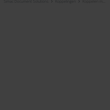
Simac Document Solutions
Koppelingen
Koppelen met Twinfield