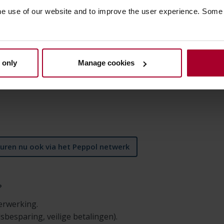
Facturen versturen
he use of our website and to improve the user experience. Some
U verstuurt voortaan uw facturen
elektronisch via het Peppol-netwerk.
 only
Manage cookies
uren nu ook via het Peppol netwerk
?
erwerking.
dsbesparing, veilige betalingen).