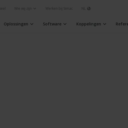
ueel
Wie wij zijn
Werken bij Simac
NL
Oplossingen
Software
Koppelingen
Refer