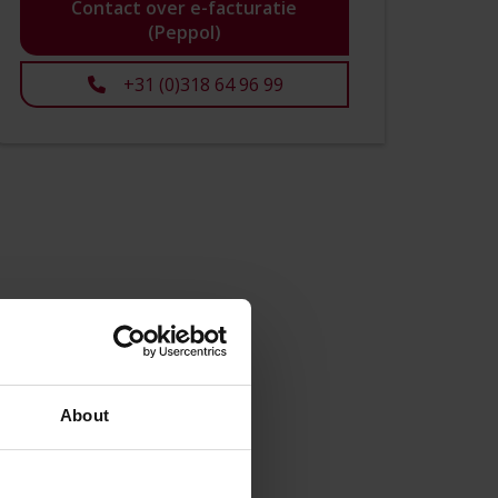
Contact over e-facturatie
(Peppol)
+31 (0)318 64 96 99
About