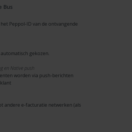
e Bus
an het Peppol-ID van de ontvangende
t automatisch gekozen.
ng en Native push
enten worden via push-berichten
klant
t andere e-facturatie netwerken (als