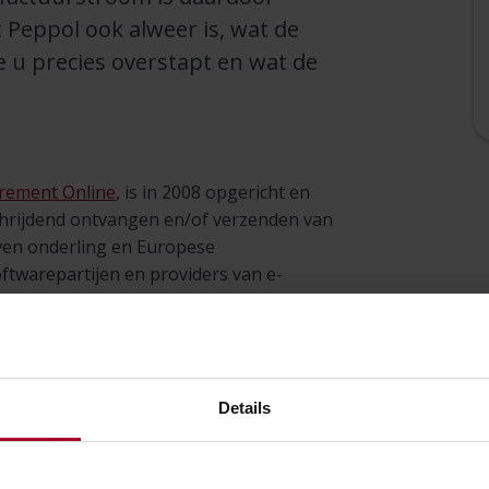
 Peppol ook alweer is, wat de
 u precies overstapt en wat de
rement Online
, is in 2008 opgericht en
chrijdend ontvangen en/of verzenden van
jven onderling en Europese
twarepartijen en providers van e-
deze partijen worden beheerd door de
de providers bij zijn aangesloten.
ing​?
Details