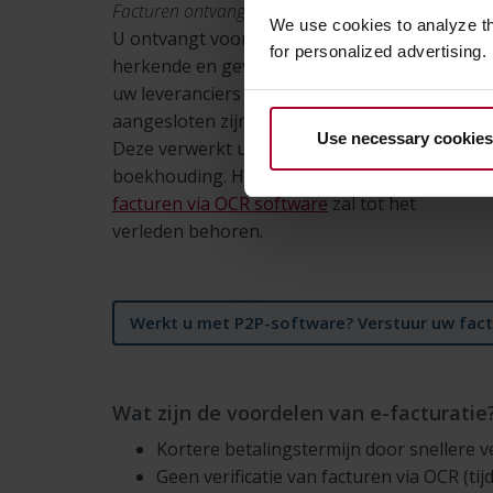
Facturen ontvangen
We use cookies to analyze t
U ontvangt voortaan de data van uw
for personalized advertising.
herkende en gevalideerde facturen van
uw leveranciers (mits die ook
aangesloten zijn op het Peppol-netwerk).
Use necessary cookies
Deze verwerkt u snel eenvoudig in uw
boekhouding. Het
herkennen van
facturen via OCR software
zal tot het
verleden behoren.
Werkt u met P2P-software? Verstuur uw fact
Wat zijn de voordelen van e-facturatie
Kortere betalingstermijn door snellere v
Geen verificatie van facturen via OCR (tij