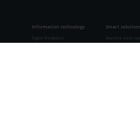
0
Information technology
Smart solution
Digital Workplace
Machine vision op
Connectivity
Mechatronica
Security
Identificatie-oplo
Multicloud services
Industriële automa
Business Applications
Connectivity
Support Services
Factuurverwerking