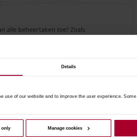
an alle beheertaken toe? Zoals
outmeldingen in applicaties en
orheen mogelijke verstoringen
 met onze nieuwe beheertool
) een stap voor.
Details
ie met ReadSoft Invoices? Maak
proactief beheer."
he use of our website and to improve the user experience. Some
 Simac Document Solutions
Voor wie is deze tool?
 only
Manage cookies
Deze slimme tool is speciaal ontwikkeld