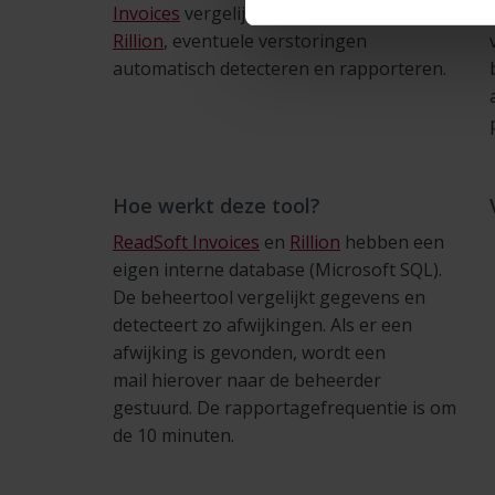
Invoices
vergelijken met de input van
Rillion
, eventuele verstoringen
automatisch detecteren en rapporteren.
Hoe werkt deze tool?
ReadSoft Invoices
en
Rillion
hebben een
eigen interne database (Microsoft SQL).
De beheertool vergelijkt gegevens en
detecteert zo afwijkingen. Als er een
afwijking is gevonden, wordt een
mail hierover naar de beheerder
gestuurd. De rapportagefrequentie is om
de 10 minuten.