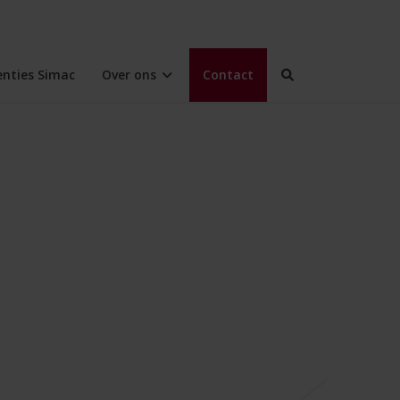
enties Simac
Over ons
Contact