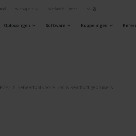
ueel
Wie wij zijn
Werken bij Simac
NL
Oplossingen
Software
Koppelingen
Refer
 (P2P)
Beheertool voor Rillion & ReadSoft gebruikers