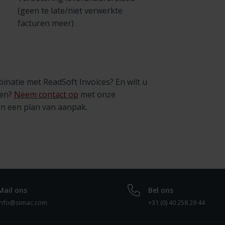
(geen te late/niet verwerkte
facturen meer)
inatie met ReadSoft Invoices? En wilt u
ren?
Neem contact op
met onze
en een plan van aanpak.
Mail ons
Bel ons
info@simac.com
+31 (0) 40 258 29 44