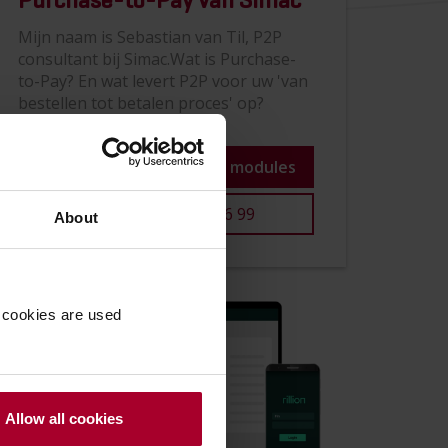
Purchase-to-Pay van Simac
Mijn naam is Sebastian van Til, P2P
consultant bij Simac.Wat is Purchase-
to-Pay? En wat levert P2P voor uw 'van
bestellen tot betalen proces' op?
Lees meer en ontdek de modules
+31 (0)318 64 96 99
About
 cookies are used
Allow all cookies