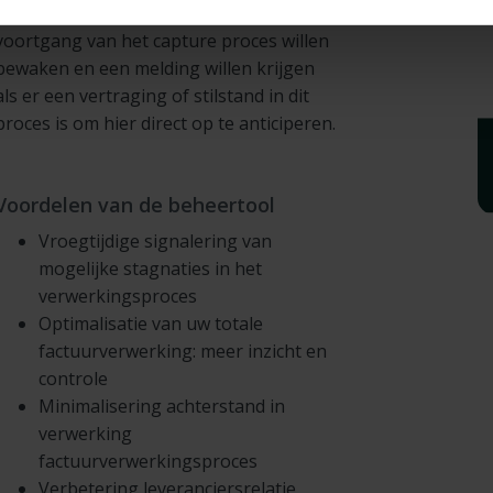
voor uw Rillion beheerder(s) die de
voortgang van het capture proces willen
bewaken en een melding willen krijgen
als er een vertraging of stilstand in dit
proces is om hier direct op te anticiperen.
Voordelen van de beheertool
Vroegtijdige signalering van
mogelijke stagnaties in het
verwerkingsproces
Optimalisatie van uw totale
factuurverwerking: meer inzicht en
controle
Minimalisering achterstand in
verwerking
factuurverwerkingsproces
Verbetering leveranciersrelatie