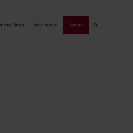
enties Simac
Over ons
Contact