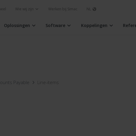
ueel
Wie wij zijn
Werken bij Simac
NL
Oplossingen
Software
Koppelingen
Refer
ounts Payable
Line-items