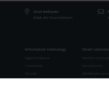
Onze bedrijven
Bekijk alle Simac bedrijven
0
Information technology
Smart solution
Digital Workplace
Machine vision op
Connectivity
Mechatronica
Security
Identificatie-oplo
Multicloud services
Industriële automa
Business Applications
Connectivity
Support Services
Factuurverwerking