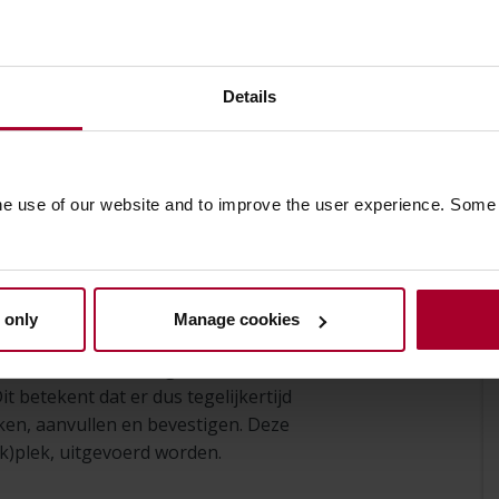
st de leveranciersgegevens (op
uitlezen.
Details
el, het artikelnummer, de artikel-
n het totaalbedrag herkent. Het maakt
sch uitgelijnd zijn of dat het een multi-
he use of our website and to improve the user experience. Some
eisen hebben dan is dit eenvoudig aan te
yable software
Tungsten AP Essentials
.
 only
Manage cookies
eeft u de beschikking over een
t betekent dat er dus tegelijkertijd
en, aanvullen en bevestigen. Deze
)plek, uitgevoerd worden.