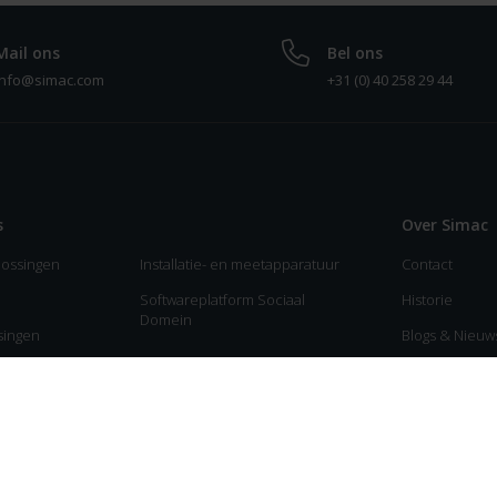
Mail ons
Bel ons
info@simac.com
+31 (0) 40 258 29 44
s
Over Simac
lossingen
Installatie- en meetapparatuur
Contact
Softwareplatform Sociaal
Historie
Domein
ssingen
Blogs & Nieuw
tisering
Partners
Sponsoring
Vacatures
Join Teamnolo