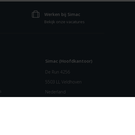
Werken bij Simac
Bekijk onze vacatures
Simac (Hoofdkantoor)
De Run 4256
5503 LL Veldhoven
s
Nederland
+31 (0) 40 258 29 44
info@simac.com
gy!