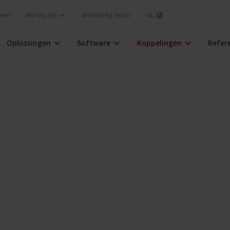
ueel
Wie wij zijn
Werken bij Simac
NL
Oplossingen
Software
Koppelingen
Refer