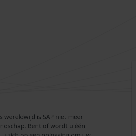
 wereldwijd is SAP niet meer
andschap. Bent of wordt u één
t u zich op een oplossing om uw