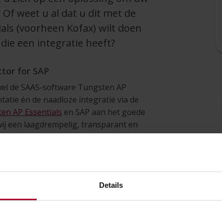
Of weet u al dat u dit met de
ls (voorheen Kofax) wilt doen
die een integratie heeft?
tor for SAP
wel de SAAS-software Tungsten AP
tatie én de naadloze integratie via de
en AP Essentials
en SAP aan het goede
ij een laagdrempelig, transparant en
n op een snelle en automatische manier
 Simac?
Details
n SAP, vanaf het begin af aan
, voorziet in alle functionaliteit voor