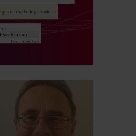
ragen
de marketing-cookies
te
tion
t verification
Friendly
Captcha ⇗