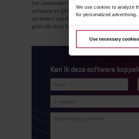
het uitwisselen van masterdata en factuurge
We use cookies to analyze t
software en SAP ECC & SAP S/4 HANA. Inmidde
for personalized advertising.
verandert van Kofax naar Tungsten AP Essent
gebruikt door klanten.
Use necessary cookies
Kan ik deze software koppel