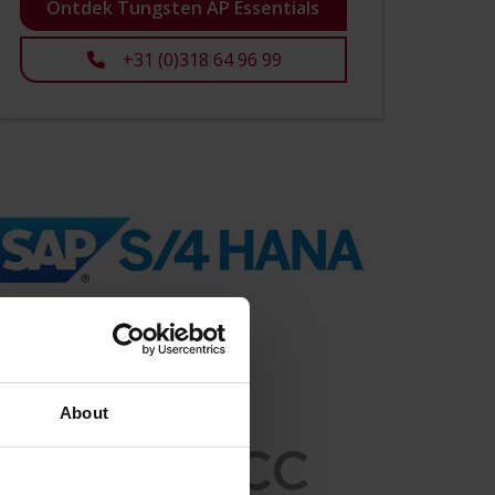
Ontdek Tungsten AP Essentials
+31 (0)318 64 96 99
About