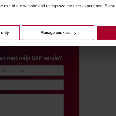
gevens tussen de Accounts Payable
he use of our website and to improve the user experience. Some
ls is de naam van de SAAS-software
ials. De 'oude' naam wordt nog steeds
 only
Manage cookies
en met mijn SAP versie?