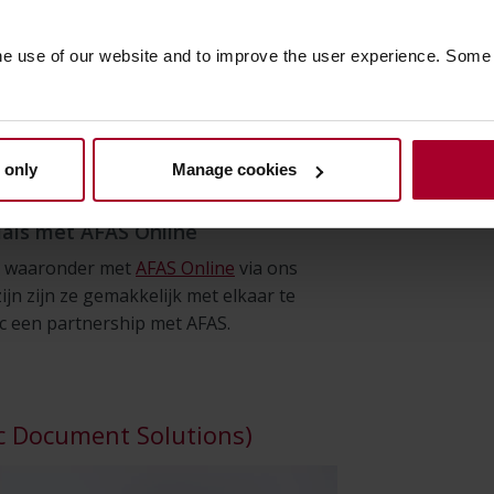
 Daarnaast profiteert Noorderpoort bij
nnis en ervaringen van het systeem via
he use of our website and to improve the user experience. Some
eerder facturen van zijn verwerkt (de
 Simac Document Solutions de verificatie
 beide nieuwe systemen neemt
en over.
 only
Manage cookies
ials met AFAS Online
n waaronder met
AFAS Online
via ons
ijn zijn ze gemakkelijk met elkaar te
ac een partnership met AFAS.
c Document Solutions)