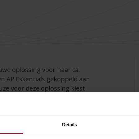
uwe oplossing voor haar ca.
n AP Essentials gekoppeld aan
ze voor deze oplossing kiest
Document Solutions voor de
oudoplossing.
Details
ftware dat elke maand automatisch