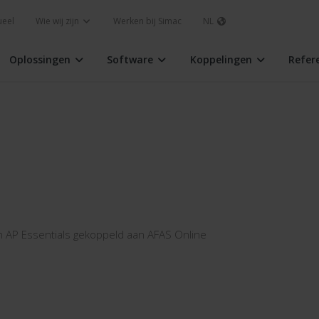
ueel
Wie wij zijn
Werken bij Simac
NL
Oplossingen
Software
Koppelingen
Refer
 AP Essentials gekoppeld aan AFAS Online