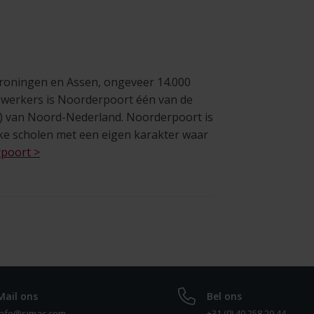
 Groningen en Assen, ongeveer 14.000
ewerkers is Noorderpoort één van de
) van Noord-Nederland. Noorderpoort is
ijke scholen met een eigen karakter waar
poort >
Mail ons
Bel ons
info@simac.com
+31 (0) 40 258 29 44