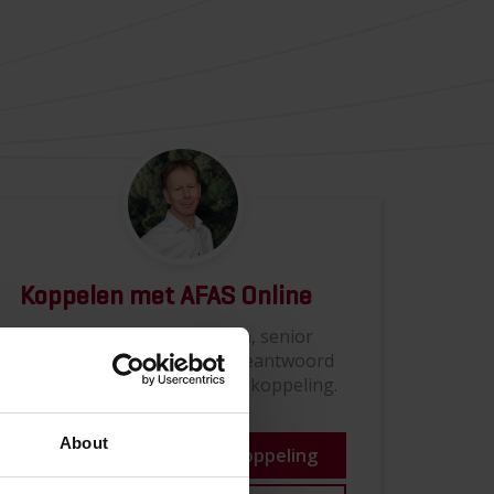
Koppelen met AFAS Online
Mijn naam is René Buursma, senior
consultant bij Simac en ik beantwoord
graag uw vragen over deze koppeling.
About
Lees meer over deze koppeling