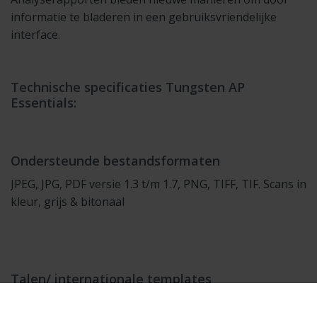
informatie te bladeren in een gebruiksvriendelijke
interface.
Technische specificaties Tungsten AP
Essentials:
Ondersteunde bestandsformaten
JPEG, JPG, PDF versie 1.3 t/m 1.7, PNG, TIFF, TIF. Scans in
kleur, grijs & bitonaal
Talen/ internationale templates
Engels (VS, Brits, Australisch & Iers), Chinees