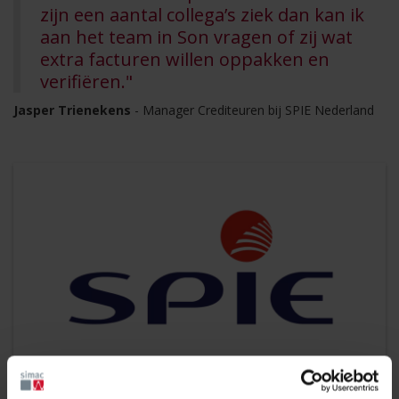
zijn een aantal collega’s ziek dan kan ik
aan het team in Son vragen of zij wat
extra facturen willen oppakken en
verifiëren."
Jasper Trienekens
- Manager Crediteuren bij SPIE Nederland