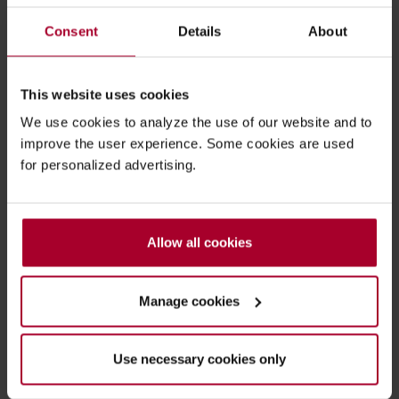
Referentie SPIE
Consent
Details
About
Lees het klantverhaal
This website uses cookies
We use cookies to analyze the use of our website and to
Hoe werkt Tungsten AP Essentials?
improve the user experience. Some cookies are used
(herkensoftware)
for personalized advertising.
De facturen worden na binnenkomst herkent. Ze
komen via het emailadres van Tungsten AP Essentials
(voorheen Kofax AP Essentials) binnen of er vindt een
upload vanuit een lokale map plaats. Direct na het
Allow all cookies
uploaden (en soms nog na het scannen) vindt binnen
deze cloud software de herkenning plaats van alle
Manage cookies
binnengekomen facturen (papier, mail/PDF,
XML
etc.).
Use necessary cookies only
"De verificatie module zorgt ervoor dat