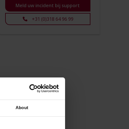
Meld uw incident bij support
+31 (0)318 64 96 99
About