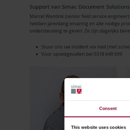
Support van Simac Document Solutions
Marcel Wentink (senior field service engineer)
hebben jarenlang ervaring en alle nodige pro
ondersteuning te geven. Ze zijn dagelijks bere
Stuur ons uw incident via mail (met scre
Voor spoedgevallen bel 0318 649 699
Consent
This website uses cookies