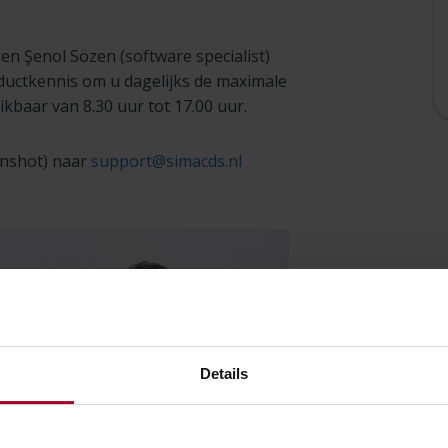
 en Şenol Sözen (software specialist)
ductkennis om u dagelijks de maximale
ikbaar van 8.30 uur tot 17.00 uur.
enshot) naar
support@simacds.nl
Details