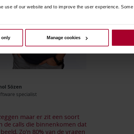
he use of our website and to improve the user experience. Some
 only
Manage cookies
Sözen
re specialist
 zeggen maar er zit een soort
n de calls die binnenkomen dat
rbeeld. Zo’n 80% van de vragen