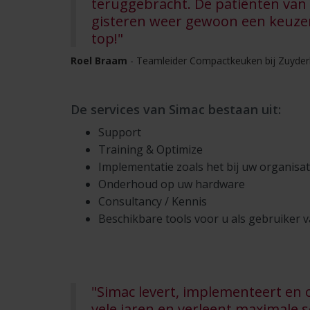
teruggebracht. De patiënten va
gisteren weer gewoon een keuze
top!"
Roel Braam
- Teamleider Compactkeuken bij Zuyde
De services van Simac bestaan uit:
Support
Training & Optimize
Implementatie zoals het bij uw organisat
Onderhoud op uw hardware
Consultancy / Kennis
Beschikbare tools voor u als gebruiker 
"Simac levert, implementeert en 
vele jaren en verleent maximale s