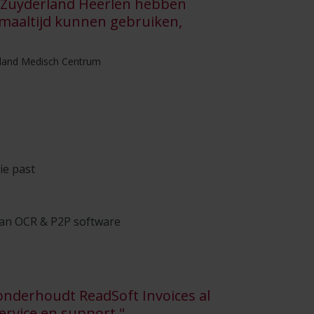
n Zuyderland Heerlen hebben
maaltijd kunnen gebruiken,
rland Medisch Centrum
ie past
van OCR & P2P software
onderhoudt ReadSoft Invoices al
ervice en support."