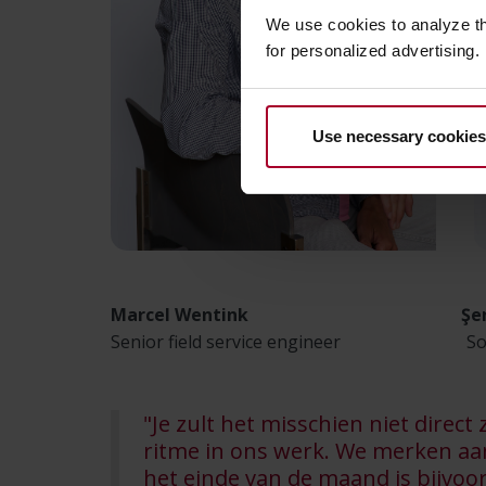
We use cookies to analyze t
for personalized advertising.
Use necessary cookies
Marcel Wentink Şenol 
Senior field service engineer Softwa
"Je zult het misschien niet direct
ritme in ons werk. We merken aa
het einde van de maand is bijvoo