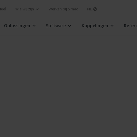
ueel
Wie wij zijn
Werken bij Simac
NL
Oplossingen
Software
Koppelingen
Refer