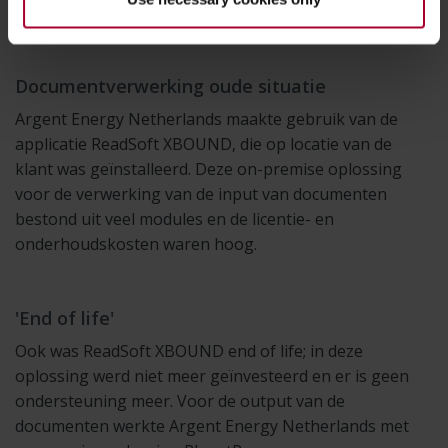
premise)
Documentverwerking oude situatie
Argent Energy Netherlands maakte gebruik van de
applicatie ReadSoft XBOUND, die op locatie van de
klant was geïnstalleerd. Deze on-premise oplossing
voor de verwerking van de input van documenten
bestond uit veel modules en de licentie- en
onderhoudskosten waren hoog.
'End of life'
Ook was ReadSoft XBOUND end of life; in deze
oplossing werd niet meer geïnvesteerd en er is geen
ondersteuning meer. Voor de output van de
documenten werkte Argent Energy Netherlands met