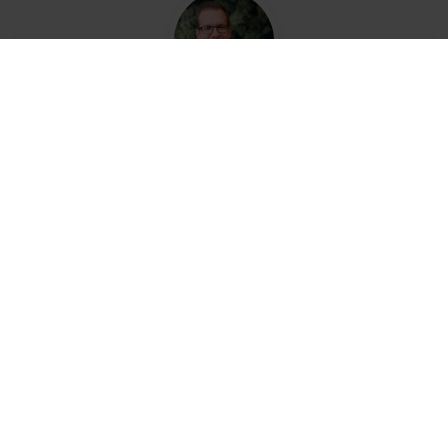
Bent u toekomstbestendig?
Mijn naam is Ryan Schmets, consultant bij
Simac. Zet een stap voorwaarts met Simac
Cloud Services. Automatiseer uw document- en
factuurprocessen.
Lees over Simac Cloud Services
+31 (0)318 64 96 99