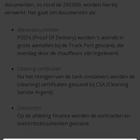
documenten, zo rond de 250.000, worden hierbij
verwerkt. Het gaat om documenten als:
Afleverdocumenten
POD’s (Proof Of Delivery) worden ’s avonds in
grote aantallen bij de Truck Port gescand, die
overdag door de chauffeurs zijn ingeleverd.
Cleaning certificaten
Na het reinigen van de tank containers worden de
(cleaning) certificaten gescand bij CSA (Cleaning
Service Argent).
Contracten
Op de afdeling Finance worden de contracten en
toezichtsdocumenten gescand.