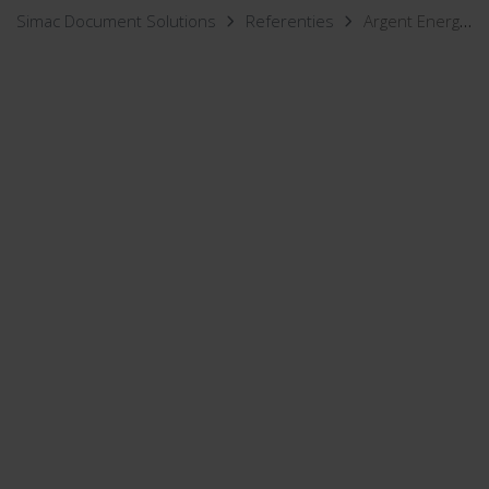
Simac Document Solutions
Referenties
Argent Energy kiest voor cloudoplossingen van Simac