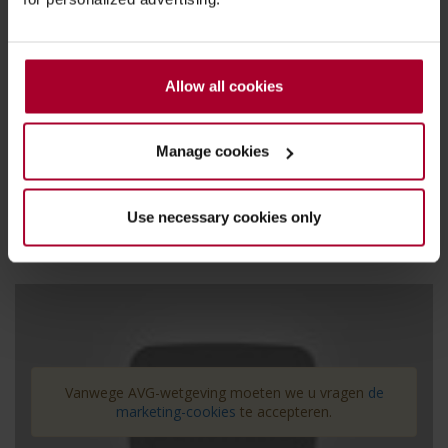
de verwachtingen voor de toekomst en
meer.
Allow all cookies
Waarom koos CZ voor Simac Managed
Services?
Manage cookies
Zorgverzekeraar CZ kiest voor focus op corebusiness
en voor outsourcing van de verwerking van haar
Use necessary cookies only
kostenfacturen.
Vanwege AVG-wetgeving moeten we u vragen
de
marketing-cookies
te accepteren.