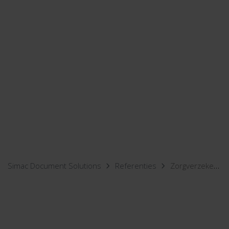
Simac Document Solutions
Referenties
Zorgverzekeraar CZ over Simac Managed Services