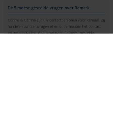
De 5 meest gestelde vragen over Remark
Connie & Gerrina zijn uw contactpersonen voor Remark. Zij
handelen uw (aan)vragen af en onderhouden het contact
en uw contracten. Benieuwd naar de meest gestelde
vragen?
Lees de antwoorden van Connie
Onze bedrijven
Mail ons
Bekijk alle Simac bedrijven
info@simac.com