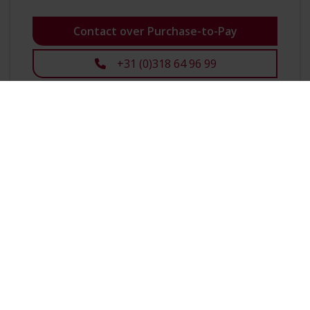
Contact over Purchase-to-Pay
+31 (0)318 64 96 99
Onze bedrijven
Mail ons
Bekijk alle Simac bedrijven
info@simac.com
Bel ons
Werken bij Simac
+31 (0) 40 258 29 44
Bekijk onze vacatures