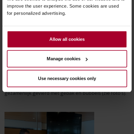
de tomeloze inzet van en goede samenwerking tussen
improve the user experience. Some cookies are used
de beide projectteams op locatie bij A.S. Watson op het
for personalized advertising.
hoofdkantoor in Renswoude lukte het om de eerste
facturen digitaal met onze applicaties te verwerken en
als journaalpost in het ERP-systeem van Oracle e-
business suite te krijgen. Rond half 5 was de volledige
Allow all cookies
digitale verwerking van de eerste factuur (van
ontvangst tot aan journaalpost) een feit: de
Manage cookies
opgeleverde oplossing werkt!
Na livegang is dat op het hoofdkantoor van A.S.
Use necessary cookies only
Watson in Renswoude welverdiend door beide teams
gezamenlijk gevierd met gebak en bubbels (zie foto’s).