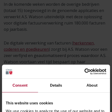
In de komende weken worden de overige bedrijven
(totaal 15) toegevoegd in de genoemde applicaties en
verwerkt A.S. Watson uiteindelijk met deze oplossing
voor digitale factuurverwerking ruim 180.000 facturen
op jaarbasis.
De digitale verwerking van facturen (
herkennen,
coderen en goedkeuren
) zorgt bij A.S. Watson voor een
zeer verfijnd en geautomatiseerd proces waardoor A.S.
Watson voortaan veel tijd bespaart op haar
handmatige werkzaamheden en het digitale
factuurverwerkingsproces een zeer hoge mate van
hyperautomation
heeft.
Consent
Details
About
Spannende livegang
This website uses cookies
Tot net voor de livegang bleef het spannend… Dankzij
We use cookies to analyze the use of our website and to