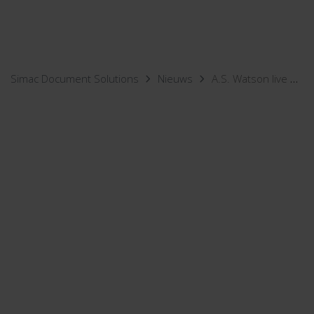
Simac Document Solutions
Nieuws
A.S. Watson live met Purchase-to-Pay-oplossing van Simac